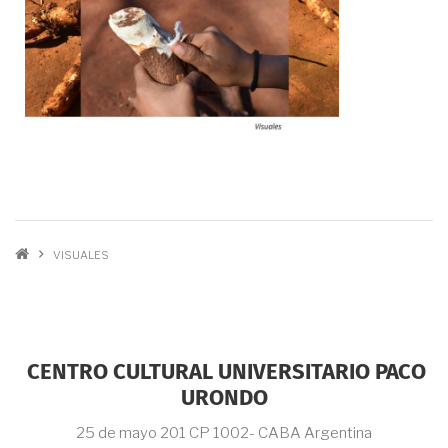
SOBRESCRIBIR
ENLACES DE
VISUALES
AYUDA A LA
NAVEGACIÓN
CENTRO CULTURAL UNIVERSITARIO PACO
URONDO
25 de mayo 201 CP 1002- CABA Argentina