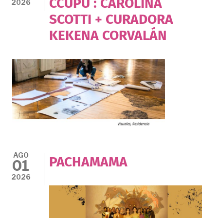
CCUPU : CAROLINA
2026
SCOTTI + CURADORA
KEKENA CORVALÁN
AGO
PACHAMAMA
01
2026