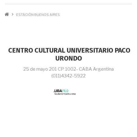
ENLACES DE
ESTACIÓN BUENOS AIRES
AYUDA A LA
NAVEGACIÓN
CENTRO CULTURAL UNIVERSITARIO PACO
URONDO
25 de mayo 201 CP 1002- CABA Argentina
(011)4342-5922