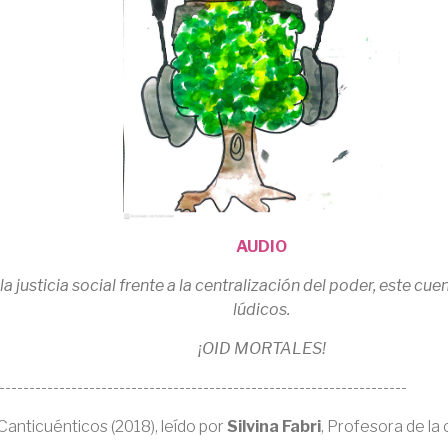
AUDIO
la justicia social frente a la centralización del poder, este cue
lúdicos.
¡OID MORTALES!
--------------------------------------------------------------------
Canticuénticos (2018), leído por
Silvina Fabri
, Profesora de la