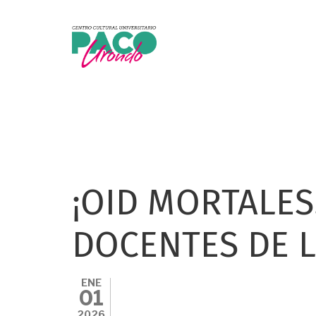
Pasar
al
contenido
principal
¡OID MORTALES
DOCENTES DE L
ENE
01
2026