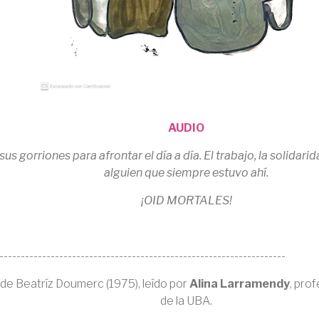
AUDIO
sus gorriones para afrontar el día a día. El trabajo, la solida
alguien que siempre estuvo ahí.
¡OID MORTALES!
-------------------------------------------------------------------
de Beatríz Doumerc (1975), leído por
Alina Larramendy
, pro
de la UBA.