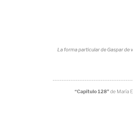
La forma particular de Gaspar de v
---------------------------------------------
“Capítulo 128”
de María E