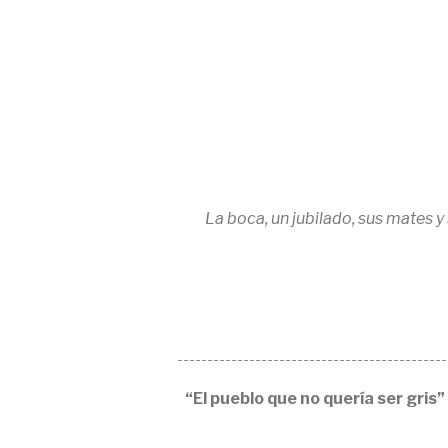
La boca, un jubilado, sus mates y 
---------------------------------------------
“El pueblo que no quería ser gris”