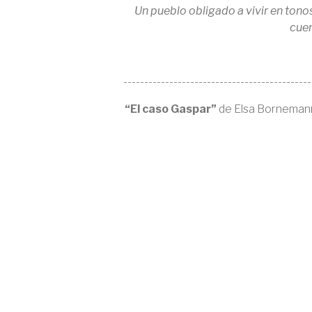
Un pueblo obligado a vivir en tono
cuen
---------------------------------------------
“El caso Gaspar”
de Elsa Bornemann