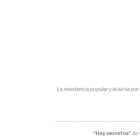
La resistencia popular y la lucha por 
---------------------------------------------
“Hay secretos”
de 