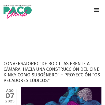
Pasar
al
contenido
principal
CONVERSATORIO "DE RODILLAS FRENTE A
CÁMARA: HACIA UNA CONSTRUCCIÓN DEL CINE
KINKY COMO SUBGÉNERO" + PROYECCIÓN "OS
PECADORES LÚDICOS"
AGO
07
2025