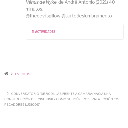
Vênus de Nyke
, de André Antonio (2021) 40
minutos.
@thedevilspillow @surtodeslumbramento
ACTIVIDADES
SOBRESCRIBIR
ENLACES DE
EVENTOS
AYUDA A LA
NAVEGACIÓN
CONVERSATORIO "DE RODILLAS FRENTE A CÁMARA: HACIA UNA
CONSTRUCCIÓN DEL CINE KINKY COMO SUBGÉNERO" + PROYECCIÓN "OS
PECADORES LÚDICOS"