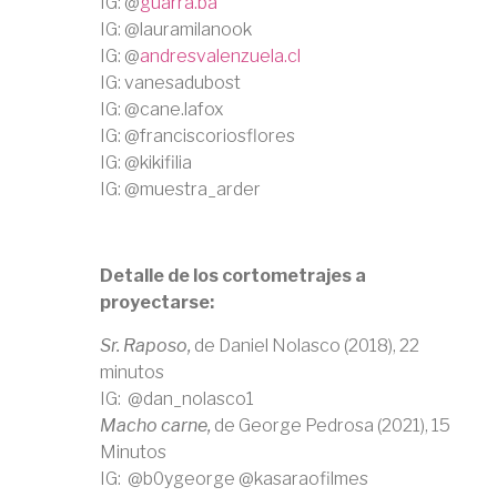
IG: @
guarra.ba
IG: @lauramilanook
IG: @
andresvalenzuela.cl
IG: vanesadubost
IG: @cane.lafox
IG: @franciscoriosflores
IG: @kikifilia
IG: @muestra_arder
Detalle de los cortometrajes a
proyectarse:
Sr. Raposo,
de Daniel Nolasco (2018), 22
minutos
IG: @dan_nolasco1
Macho carne,
de George Pedrosa (2021), 15
Minutos
IG: @b0ygeorge @kasaraofilmes